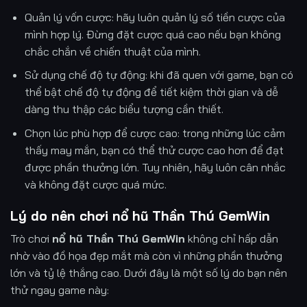
Quản lý vốn cược: hãy luôn quản lý số tiền cược của
mình hợp lý. Đừng đặt cược quá cao nếu bạn không
chắc chắn về chiến thuật của mình.
Sử dụng chế độ tự động: khi đã quen với game, bạn có
thể bật chế độ tự động để tiết kiệm thời gian và dễ
dàng thu thập các biểu tượng cần thiết.
Chọn lúc phù hợp để cược cao: trong những lúc cảm
thấy may mắn, bạn có thể thử cược cao hơn để đạt
được phần thưởng lớn. Tuy nhiên, hãy luôn cân nhắc
và không đặt cược quá mức.
Lý do nên chơi nổ hũ Thần Thú GemWin
Trò chơi
nổ hũ Thần Thú GemWin
không chỉ hấp dẫn
nhờ vào đồ họa đẹp mắt mà còn vì những phần thưởng
lớn và tỷ lệ thắng cao. Dưới đây là một số lý do bạn nên
thử ngay game này: