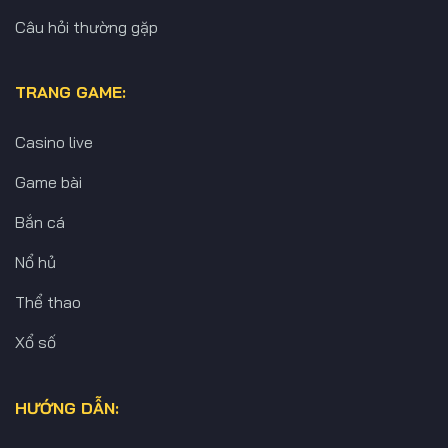
Câu hỏi thường gặp
TRANG GAME:
Casino live
Game bài
Bắn cá
Nổ hủ
Thể thao
Xổ số
HƯỚNG DẪN: