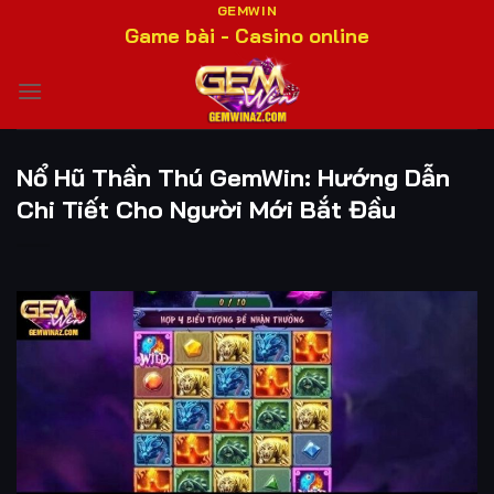
Bỏ
GEMWIN
Game bài - Casino online
qua
nội
dung
Nổ Hũ Thần Thú GemWin: Hướng Dẫn
Chi Tiết Cho Người Mới Bắt Đầu