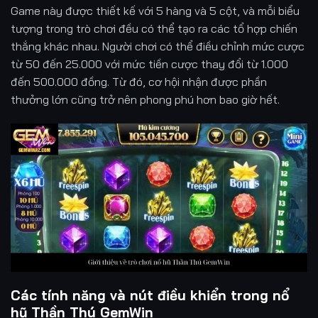
Game này được thiết kế với 5 hàng và 5 cột, và mỗi biểu
tượng trong trò chơi đều có thể tạo ra các tổ hợp chiến
thắng khác nhau. Người chơi có thể điều chỉnh mức cược
từ 50 đến 25.000 với mức tiền cược thay đổi từ 1.000
đến 500.000 đồng. Từ đó, cơ hội nhận được phần
thưởng lớn cũng trở nên phong phú hơn bao giờ hết.
Các tính năng và nút điều khiển trong nổ
hũ Thần Thú GemWin