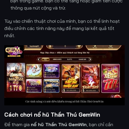
bạn trong game. Bạn có thể tăng hoặc giảm tiền cược
thông qua nút cộng và trừ.
Tùy vào chiến thuật chơi của mình, bạn có thể linh hoạt
điều chỉnh các tính năng này để mang lại kết quả tốt
nhất.
Cách chơi nổ hũ Thần Thú GemWin
Để tham gia
nổ hũ Thần Thú GemWin
, bạn chỉ cần