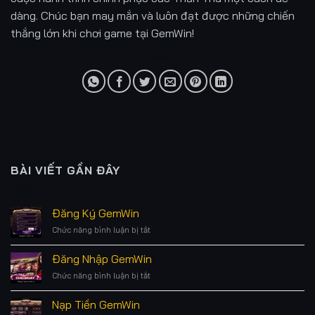
dàng. Chúc bạn may mắn và luôn đạt được những chiến
thắng lớn khi chơi game tại GemWin!
BÀI VIẾT GẦN ĐÂY
Đăng Ký GemWin
ở
Chức năng bình luận bị tắt
Đăng
Ký
Đăng Nhập GemWin
GemWin
ở
Chức năng bình luận bị tắt
Đăng
Nhập
Nạp Tiền GemWin
GemWin