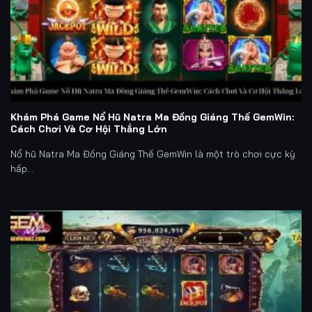
Khám Phá Game Nổ Hũ Natra Ma Đồng Giáng Thế GemWin:
Cách Chơi Và Cơ Hội Thắng Lớn
Nổ hũ Natra Ma Đồng Giáng Thế GemWin là một trò chơi cực kỳ
hấp...