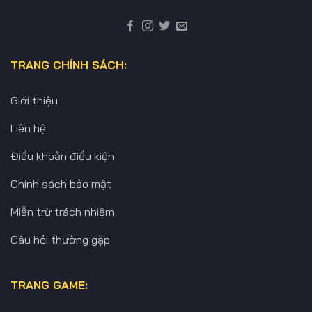
TRANG CHÍNH SÁCH:
Giới thiệu
Liên hệ
Điều khoản điều kiện
Chính sách bảo mật
Miễn trừ trách nhiệm
Câu hỏi thường gặp
TRANG GAME: