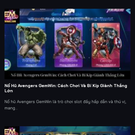
Nổ Hũ Avengers GemWin: Cách Chơi Và Bí Kíp Giành Thắng
Lớn
Nổ hũ Avengers GemWin là trò chơi slot đầy hấp dẫn và thú vị,
mang...