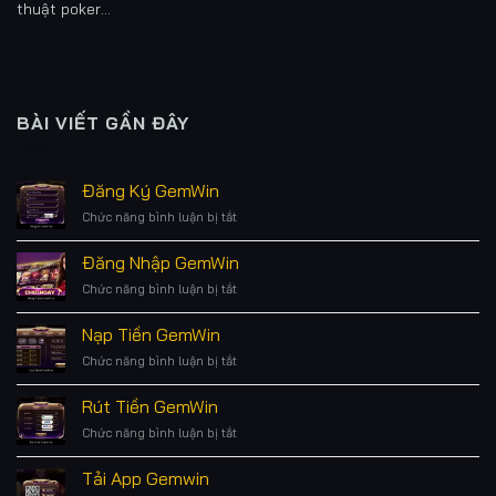
thuật poker...
BÀI VIẾT GẦN ĐÂY
Đăng Ký GemWin
ở
Chức năng bình luận bị tắt
Đăng
Ký
Đăng Nhập GemWin
GemWin
ở
Chức năng bình luận bị tắt
Đăng
Nhập
Nạp Tiền GemWin
GemWin
ở
Chức năng bình luận bị tắt
Nạp
Tiền
Rút Tiền GemWin
GemWin
ở
Chức năng bình luận bị tắt
Rút
Tiền
Tải App Gemwin
GemWin