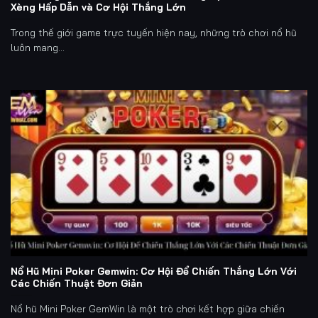
Xèng Hấp Dẫn và Cơ Hội Thắng Lớn
Trong thế giới game trực tuyến hiện nay, những trò chơi nổ hũ
luôn mang...
Nổ Hũ Mini Poker Gemwin: Cơ Hội Để Chiến Thắng Lớn Với
Các Chiến Thuật Đơn Giản
Nổ hũ Mini Poker GemWin là một trò chơi kết hợp giữa chiến