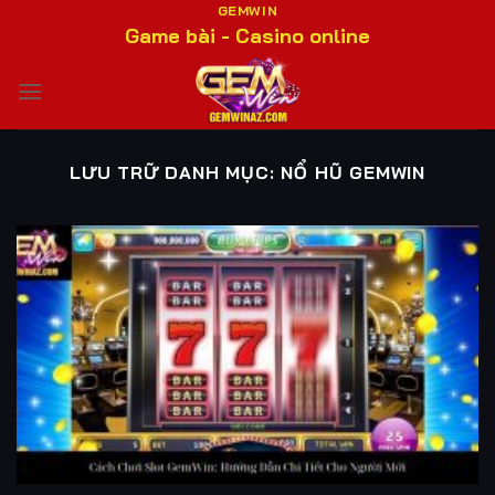
Bỏ
GEMWIN
Game bài - Casino online
qua
nội
dung
LƯU TRỮ DANH MỤC:
NỔ HŨ GEMWIN