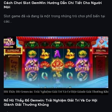
Cách Chơi Slot GemWin: Hướng Dẫn Chi Tiết Cho Người
Mới
Slot game đã và đang là một trong những trò chơi phổ biến tại
các...
Nổ Hũ Thầy Đồ Gemwin: Trải Nghiệm Giải Trí Và Cơ Hội
Giành Giải Thưởng Khủng