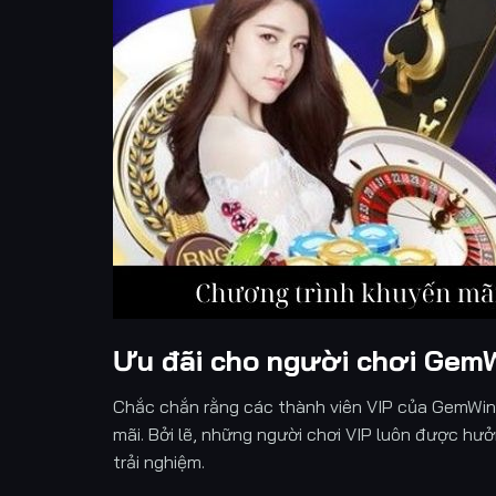
Ưu đãi cho người chơi GemW
Chắc chắn rằng các thành viên VIP của GemWin 
mãi. Bởi lẽ, những người chơi VIP luôn được hư
trải nghiệm.