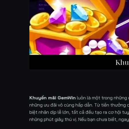
Khuyến mãi GemWin
luôn là một trong những 
những ưu đãi vô cùng hấp dẫn. Từ tiền thưởng c
biệt nhân dịp lễ lớn, tất cả đều tạo ra cơ hội t
những phút giây thú vị. Nếu bạn chưa biết, ngay 