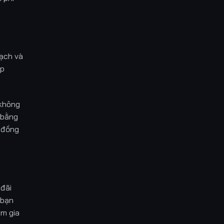
ạch và
úp
 không
 bằng
g đồng
 đãi
 bạn
am gia