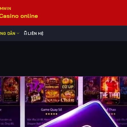
MWIN
Casino online
NG DẪN
LIÊN HỆ