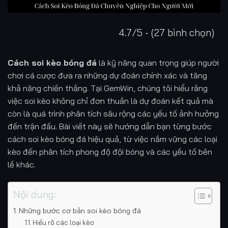
4.7/5 - (27 bình chọn)
Cách soi kèo bóng đá
là kỹ năng quan trọng giúp người
chơi cá cược đưa ra những dự đoán chính xác và tăng
khả năng chiến thắng. Tại GemWin, chúng tôi hiểu rằng
việc soi kèo không chỉ đơn thuần là dự đoán kết quả mà
còn là quá trình phân tích sâu rộng các yếu tố ảnh hưởng
đến trận đấu. Bài viết này sẽ hướng dẫn bạn từng bước
cách soi kèo bóng đá hiệu quả, từ việc nắm vững các loại
kèo đến phân tích phong độ đội bóng và các yếu tố bên
lề khác.
Nội dung:
Những bước cơ bản soi kèo bóng đá
Hiểu rõ các loại kèo