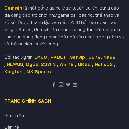
Gemwin
là một cổng game trực tuyến uy tín, cung cấp
đa dạng các trò chơi như game bài, casino, thể thao và
xổ số. Được thành lập vào năm 2018 bởi tập đoàn Las
Vegas Sands, Gemwin đã nhanh chóng thu hút sự quan
tâm của cộng đồng game thủ nhờ vào chất lượng dịch vụ
và trải nghiệm người dùng.
Đối tác uy tín:
BY88
,
PKBET
,
Sanvip
,
5679
,
Na99
,
NEW88
,
By88
,
23WIN
,
Win79
,
UK88
,
Nohu52
,
Kingfun
,
MK Sports
TRANG CHÍNH SÁCH:
Giới thiệu
Liên hệ