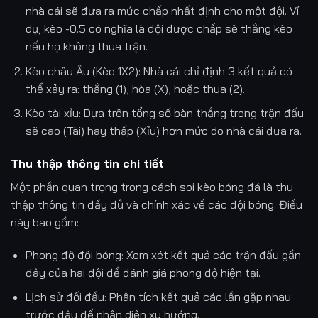
nhà cái sẽ đưa ra mức chấp nhất định cho một đội. Ví
dụ, kèo -0.5 có nghĩa là đội được chấp sẽ thắng kèo
nếu họ không thua trận.
Kèo châu Âu (Kèo 1X2): Nhà cái chỉ định 3 kết quả có
thể xảy ra: thắng (1), hòa (X), hoặc thua (2).
Kèo tài xỉu: Dựa trên tổng số bàn thắng trong trận đấu
sẽ cao (Tài) hay thấp (Xỉu) hơn mức do nhà cái đưa ra.
Thu thập thông tin chi tiết
Một phần quan trọng trong cách soi kèo bóng đá là thu
thập thông tin đầy đủ và chính xác về các đội bóng. Điều
này bao gồm:
Phong độ đội bóng: Xem xét kết quả các trận đấu gần
đây của hai đội để đánh giá phong độ hiện tại.
Lịch sử đối đầu: Phân tích kết quả các lần gặp nhau
trước đây để nhận diện xu hướng.