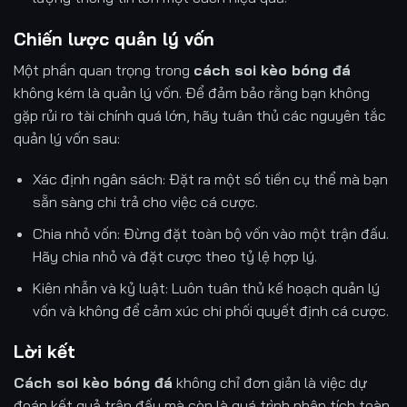
Chiến lược quản lý vốn
Một phần quan trọng trong
cách soi kèo bóng đá
không kém là quản lý vốn. Để đảm bảo rằng bạn không
gặp rủi ro tài chính quá lớn, hãy tuân thủ các nguyên tắc
quản lý vốn sau:
Xác định ngân sách: Đặt ra một số tiền cụ thể mà bạn
sẵn sàng chi trả cho việc cá cược.
Chia nhỏ vốn: Đừng đặt toàn bộ vốn vào một trận đấu.
Hãy chia nhỏ và đặt cược theo tỷ lệ hợp lý.
Kiên nhẫn và kỷ luật: Luôn tuân thủ kế hoạch quản lý
vốn và không để cảm xúc chi phối quyết định cá cược.
Lời kết
Cách soi kèo bóng đá
không chỉ đơn giản là việc dự
đoán kết quả trận đấu mà còn là quá trình phân tích toàn