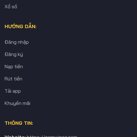
Xổ số
HƯỚNG DẪN:
Đăng nhập
Đăng ký
Nạp tiền
Rút tiền
Tải app
Khuyến mãi
THÔNG TIN:
Website:
https://gemwinaz.com