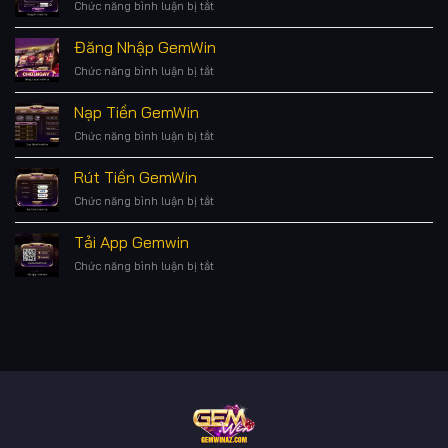
ở
Chức năng bình luận bị tắt
Đăng
Ký
Đăng Nhập GemWin
GemWin
ở
Chức năng bình luận bị tắt
Đăng
Nhập
Nạp Tiền GemWin
GemWin
ở
Chức năng bình luận bị tắt
Nạp
Tiền
Rút Tiền GemWin
GemWin
ở
Chức năng bình luận bị tắt
Rút
Tiền
Tải App Gemwin
GemWin
ở
Chức năng bình luận bị tắt
Tải
App
Gemwin