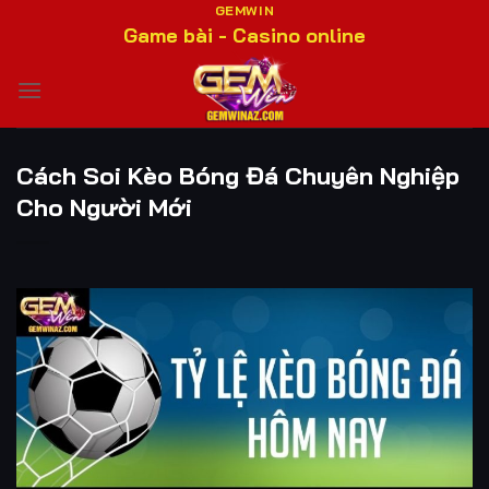
Bỏ
GEMWIN
Game bài - Casino online
qua
nội
dung
Cách Soi Kèo Bóng Đá Chuyên Nghiệp
Cho Người Mới