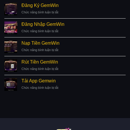
Đăng Ký GemWin
ở
Chức năng bình luận bị tắt
Đăng
Ký
Đăng Nhập GemWin
GemWin
ở
Chức năng bình luận bị tắt
Đăng
Nhập
Nạp Tiền GemWin
GemWin
ở
Chức năng bình luận bị tắt
Nạp
Tiền
Rút Tiền GemWin
GemWin
ở
Chức năng bình luận bị tắt
Rút
Tiền
Tải App Gemwin
GemWin
ở
Chức năng bình luận bị tắt
Tải
App
Gemwin