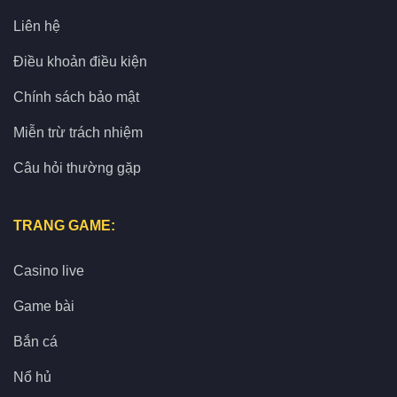
Liên hệ
Điều khoản điều kiện
Chính sách bảo mật
Miễn trừ trách nhiệm
Câu hỏi thường gặp
TRANG GAME:
Casino live
Game bài
Bắn cá
Nổ hủ