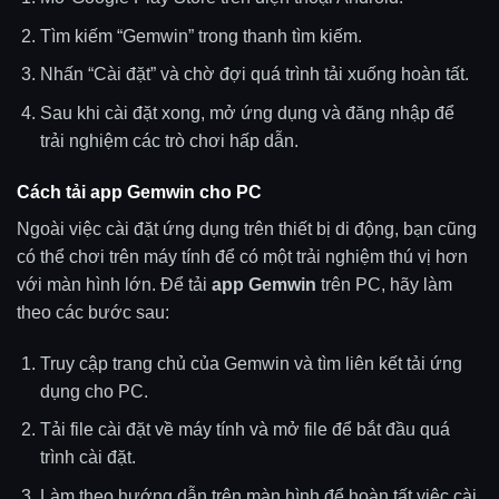
Tìm kiếm “Gemwin” trong thanh tìm kiếm.
Nhấn “Cài đặt” và chờ đợi quá trình tải xuống hoàn tất.
Sau khi cài đặt xong, mở ứng dụng và đăng nhập để
trải nghiệm các trò chơi hấp dẫn.
Cách tải app Gemwin cho PC
Ngoài việc cài đặt ứng dụng trên thiết bị di động, bạn cũng
có thể chơi trên máy tính để có một trải nghiệm thú vị hơn
với màn hình lớn. Để tải
app Gemwin
trên PC, hãy làm
theo các bước sau:
Truy cập trang chủ của Gemwin và tìm liên kết tải ứng
dụng cho PC.
Tải file cài đặt về máy tính và mở file để bắt đầu quá
trình cài đặt.
Làm theo hướng dẫn trên màn hình để hoàn tất việc cài