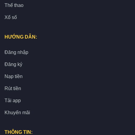
Thể thao
Xổ số
HƯỚNG DẪN:
Đăng nhập
Đăng ký
Nạp tiền
Rút tiền
Tải app
Khuyến mãi
THÔNG TIN: